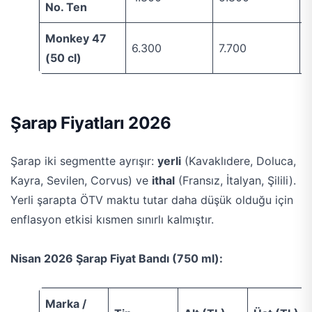
No. Ten
Monkey 47
6.300
7.700
6
(50 cl)
Şarap Fiyatları 2026
Şarap iki segmentte ayrışır:
yerli
(Kavaklıdere, Doluca,
Kayra, Sevilen, Corvus) ve
ithal
(Fransız, İtalyan, Şilili).
Yerli şarapta ÖTV maktu tutar daha düşük olduğu için
enflasyon etkisi kısmen sınırlı kalmıştır.
Nisan 2026 Şarap Fiyat Bandı (750 ml):
Marka /