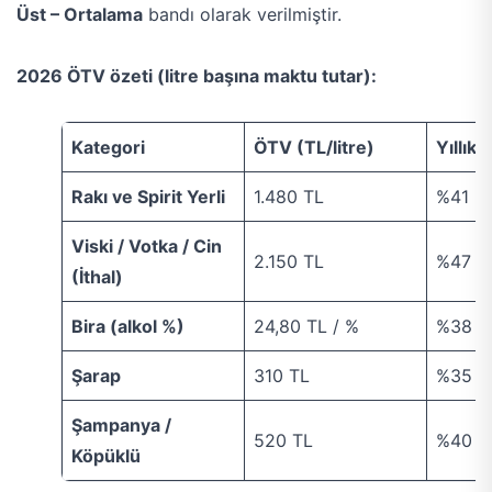
Üst – Ortalama
bandı olarak verilmiştir.
2026 ÖTV özeti (litre başına maktu tutar):
Kategori
ÖTV (TL/litre)
Yıllık 
Rakı ve Spirit Yerli
1.480 TL
%41
Viski / Votka / Cin
2.150 TL
%47
(İthal)
Bira (alkol %)
24,80 TL / %
%38
Şarap
310 TL
%35
Şampanya /
520 TL
%40
Köpüklü