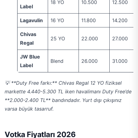
18 YO
10.500
12.500
Label
Lagavulin
16 YO
11.800
14.200
Chivas
25 YO
22.000
27.000
Regal
JW Blue
Blend
26.000
31.000
Label
💡 **Duty Free farkı:** Chivas Regal 12 YO fiziksel
markette 4.440-5.300 TL iken havalimanı Duty Free’de
**2.000-2.400 TL** bandındadır. Yurt dışı çıkışınız
varsa büyük tasarruf.
Votka Fiyatları 2026