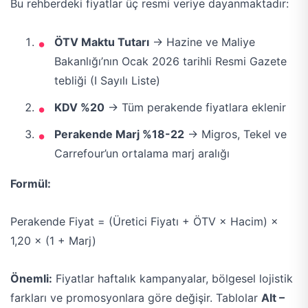
Bu rehberdeki fiyatlar üç resmi veriye dayanmaktadır:
ÖTV Maktu Tutarı
→ Hazine ve Maliye
Bakanlığı’nın Ocak 2026 tarihli Resmi Gazete
tebliği (I Sayılı Liste)
KDV %20
→ Tüm perakende fiyatlara eklenir
Perakende Marj %18-22
→ Migros, Tekel ve
Carrefour’un ortalama marj aralığı
Formül:
Perakende Fiyat = (Üretici Fiyatı + ÖTV × Hacim) ×
1,20 × (1 + Marj)
Önemli:
Fiyatlar haftalık kampanyalar, bölgesel lojistik
farkları ve promosyonlara göre değişir. Tablolar
Alt –