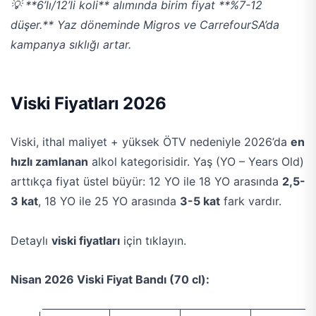
💡 **6’lı/12’li koli** alımında birim fiyat **%7-12
düşer.** Yaz döneminde Migros ve CarrefourSA’da
kampanya sıklığı artar.
Viski Fiyatları 2026
Viski, ithal maliyet + yüksek ÖTV nedeniyle 2026’da
en
hızlı zamlanan
alkol kategorisidir. Yaş (YO – Years Old)
arttıkça fiyat üstel büyür: 12 YO ile 18 YO arasında
2,5-
3 kat
, 18 YO ile 25 YO arasında
3-5 kat
fark vardır.
Detaylı
viski fiyatları
için tıklayın.
Nisan 2026 Viski Fiyat Bandı (70 cl):