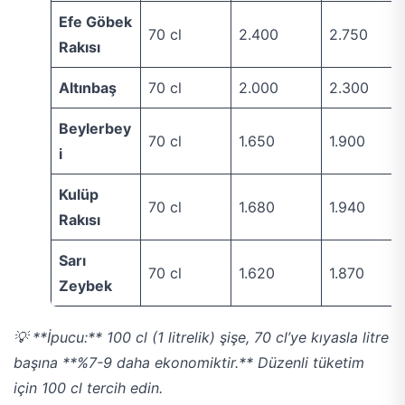
Efe Göbek
70 cl
2.400
2.750
Rakısı
Altınbaş
70 cl
2.000
2.300
Beylerbey
70 cl
1.650
1.900
i
Kulüp
70 cl
1.680
1.940
Rakısı
Sarı
70 cl
1.620
1.870
Zeybek
💡 **İpucu:** 100 cl (1 litrelik) şişe, 70 cl’ye kıyasla litre
başına **%7-9 daha ekonomiktir.** Düzenli tüketim
için 100 cl tercih edin.