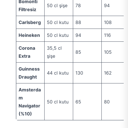
Bomonti
50 cl şişe
78
94
Filtresiz
Carlsberg
50 cl kutu
88
108
Heineken
50 cl kutu
94
116
Corona
35,5 cl
85
105
Extra
şişe
Guinness
44 cl kutu
130
162
Draught
Amsterda
m
50 cl kutu
65
80
Navigator
(%10)