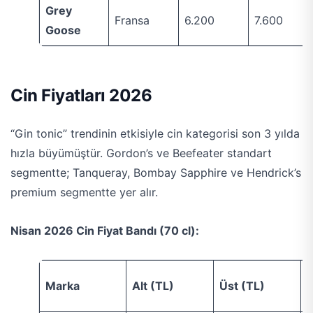
Grey
Fransa
6.200
7.600
Goose
Cin Fiyatları 2026
“Gin tonic” trendinin etkisiyle cin kategorisi son 3 yılda
hızla büyümüştür. Gordon’s ve Beefeater standart
segmentte; Tanqueray, Bombay Sapphire ve Hendrick’s
premium segmentte yer alır.
Nisan 2026 Cin Fiyat Bandı (70 cl):
O
Marka
Alt (TL)
Üst (TL)
(