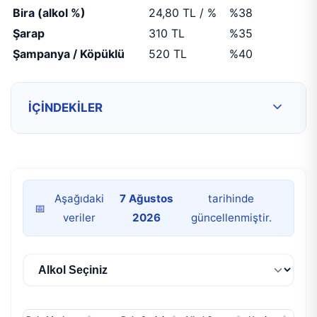
Bira (alkol %)
24,80 TL / %
%38
Şarap
310 TL
%35
Şampanya / Köpüklü
520 TL
%40
İÇINDEKILER
Aşağıdaki
7 Ağustos
tarihinde
📅
veriler
2026
güncellenmiştir.
Kategori Seçin