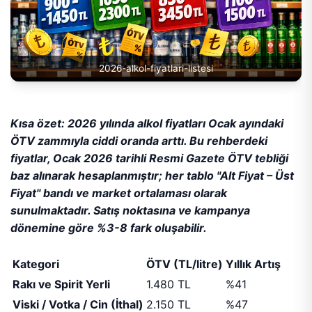
2026-alkol-fiyatlari-listesi
Kısa özet: 2026 yılında alkol fiyatları Ocak ayındaki
ÖTV zammıyla ciddi oranda arttı. Bu rehberdeki
fiyatlar, Ocak 2026 tarihli Resmi Gazete ÖTV tebliği
baz alınarak hesaplanmıştır; her tablo "Alt Fiyat – Üst
Fiyat" bandı ve market ortalaması olarak
sunulmaktadır. Satış noktasına ve kampanya
dönemine göre %3-8 fark oluşabilir.
Kategori
ÖTV (TL/litre)
Yıllık Artış
Rakı ve Spirit Yerli
1.480 TL
%41
Viski / Votka / Cin (İthal)
2.150 TL
%47