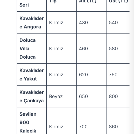
Tip
Alt (TL)
Üst (TL)
Seri
Kavaklıder
Kırmızı
430
540
e Angora
Doluca
Villa
Kırmızı
460
580
Doluca
Kavaklıder
Kırmızı
620
760
e Yakut
Kavaklıder
Beyaz
650
800
e Çankaya
Sevilen
900
Kırmızı
700
860
Kalecik