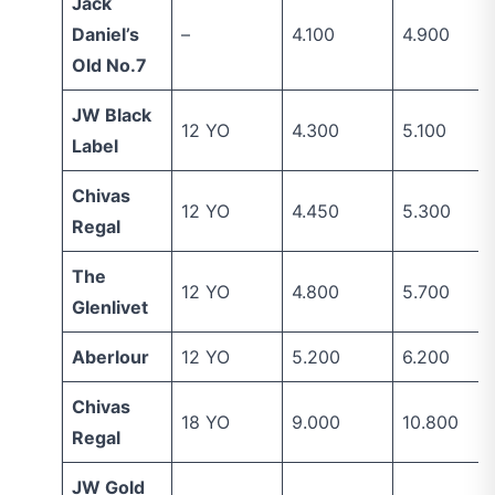
Jack
Daniel’s
–
4.100
4.900
Old No.7
JW Black
12 YO
4.300
5.100
Label
Chivas
12 YO
4.450
5.300
Regal
The
12 YO
4.800
5.700
Glenlivet
Aberlour
12 YO
5.200
6.200
Chivas
18 YO
9.000
10.800
Regal
JW Gold