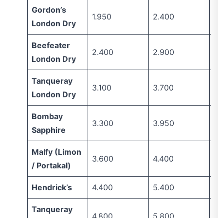
Gordon’s
1.950
2.400
2
London Dry
Beefeater
2.400
2.900
2
London Dry
Tanqueray
3.100
3.700
3
London Dry
Bombay
3.300
3.950
3
Sapphire
Malfy (Limon
3.600
4.400
3
/ Portakal)
Hendrick’s
4.400
5.400
4
Tanqueray
4.800
5.800
5