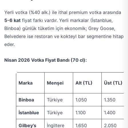
Yerli votka (%40 alk.) ile ithal premium votka arasında
5-6 kat
fiyat farkı vardır. Yerli markalar (İstanblue,
Binboa) günlük tüketim için ekonomik; Grey Goose,
Belvedere ise restoran ve kokteyl bar segmentine hitap
eder.
Nisan 2026 Votka Fiyat Bandı (70 cl):
Marka
Menşei
Alt (TL)
Üst (TL)
Binboa
Türkiye
1.050
1.350
İstanblue
Türkiye
1.100
1.400
Gilbey’s
İngiltere
1.650
2.050