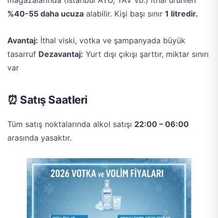
mağazalarında (İstanbul ATÜ, TAV vb.) ithal ürünleri
%40-55 daha ucuza
alabilir. Kişi başı sınır
1 litredir.
Avantaj:
İthal viski, votka ve şampanyada büyük
tasarruf
Dezavantaj:
Yurt dışı çıkışı şarttır, miktar sınırı
var
⏰ Satış Saatleri
Tüm satış noktalarında alkol satışı
22:00 – 06:00
arasında yasaktır.