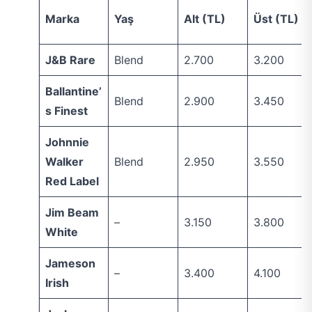
Marka
Yaş
Alt (TL)
Üst (TL)
J&B Rare
Blend
2.700
3.200
Ballantine’
Blend
2.900
3.450
s Finest
Johnnie
Walker
Blend
2.950
3.550
Red Label
Jim Beam
–
3.150
3.800
White
Jameson
–
3.400
4.100
Irish