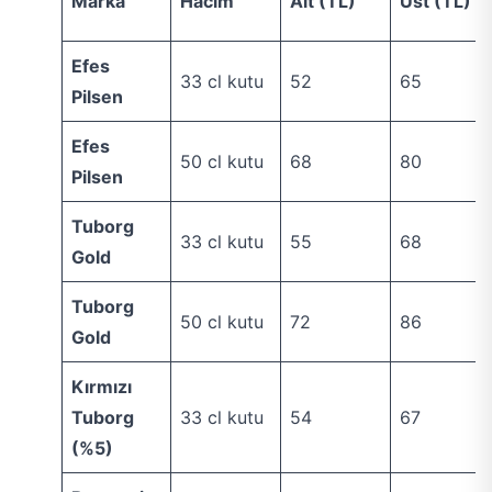
Marka
Hacim
Alt (TL)
Üst (TL)
Efes
33 cl kutu
52
65
Pilsen
Efes
50 cl kutu
68
80
Pilsen
Tuborg
33 cl kutu
55
68
Gold
Tuborg
50 cl kutu
72
86
Gold
Kırmızı
Tuborg
33 cl kutu
54
67
(%5)