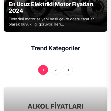
En Ucuz Elektrikli Motor Fiyatları
2024
Elektrikli motorlar yeni nesil çevre dostu taşıtlar
olarak büyük ilgi görüyor. İleri…
Trend Kategoriler
1
2
3