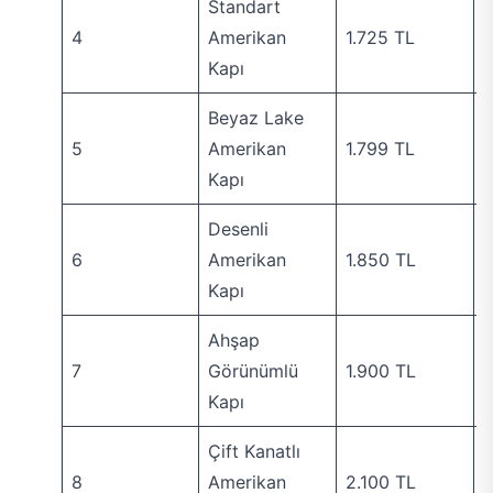
Standart
4
Amerikan
1.725 TL
K
Kapı
Beyaz Lake
5
Amerikan
1.799 TL
H
Kapı
Desenli
6
Amerikan
1.850 TL
T
Kapı
Ahşap
7
Görünümlü
1.900 TL
K
Kapı
Çift Kanatlı
8
Amerikan
2.100 TL