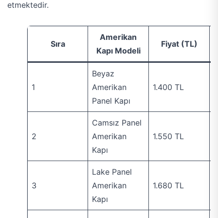
etmektedir.
Amerikan
Sıra
Fiyat (TL)
Kapı Modeli
Beyaz
1
Amerikan
1.400 TL
T
Panel Kapı
Camsız Panel
2
Amerikan
1.550 TL
K
Kapı
Lake Panel
3
Amerikan
1.680 TL
Kapı