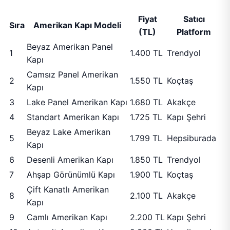
Fiyat
Satıcı
Sıra
Amerikan Kapı Modeli
(TL)
Platform
Beyaz Amerikan Panel
1
1.400 TL
Trendyol
Kapı
Camsız Panel Amerikan
2
1.550 TL
Koçtaş
Kapı
3
Lake Panel Amerikan Kapı
1.680 TL
Akakçe
4
Standart Amerikan Kapı
1.725 TL
Kapı Şehri
Beyaz Lake Amerikan
5
1.799 TL
Hepsiburada
Kapı
6
Desenli Amerikan Kapı
1.850 TL
Trendyol
7
Ahşap Görünümlü Kapı
1.900 TL
Koçtaş
Çift Kanatlı Amerikan
8
2.100 TL
Akakçe
Kapı
9
Camlı Amerikan Kapı
2.200 TL
Kapı Şehri