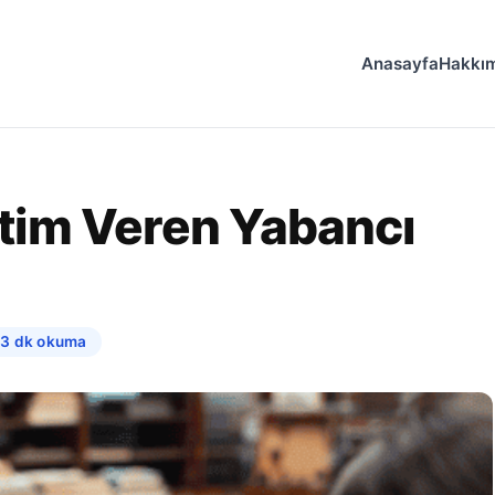
Anasayfa
Hakkı
itim Veren Yabancı
13 dk okuma